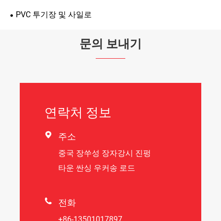
PVC 투기장 및 사일로
문의 보내기
연락처 정보

주소
중국 장쑤성 장자강시 진펑
타운 싼싱 우커송 로드

전화
+86-13501017897